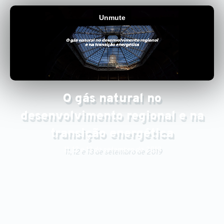
O gás natural no
desenvolvimento regional e na
transição energética
11, 12 e 13 de setembro de 2019