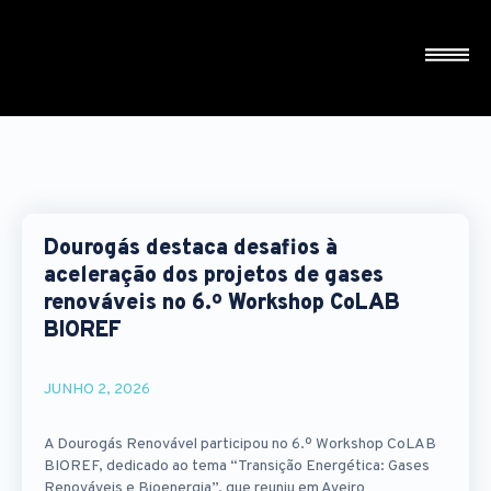
Dourogás destaca desafios à
aceleração dos projetos de gases
renováveis no 6.º Workshop CoLAB
BIOREF
JUNHO 2, 2026
A Dourogás Renovável participou no 6.º Workshop CoLAB
BIOREF, dedicado ao tema “Transição Energética: Gases
Renováveis e Bioenergia”, que reuniu em Aveiro