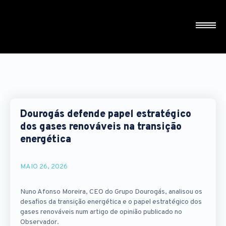
Dourogás defende papel estratégico
dos gases renováveis na transição
energética
MAIO 26, 2026
Nuno Afonso Moreira, CEO do Grupo Dourogás, analisou os
desafios da transição energética e o papel estratégico dos
gases renováveis num artigo de opinião publicado no
Observador.