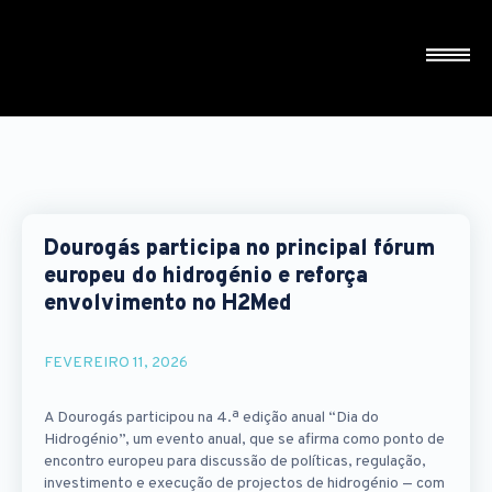
Dourogás participa no principal fórum
europeu do hidrogénio e reforça
envolvimento no H2Med
FEVEREIRO 11, 2026
A Dourogás participou na 4.ª edição anual “Dia do
Hidrogénio”, um evento anual, que se afirma como ponto de
encontro europeu para discussão de políticas, regulação,
investimento e execução de projectos de hidrogénio — com