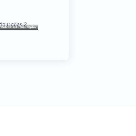
 Finance da Dourogás,
ão, na vertente de
izações.