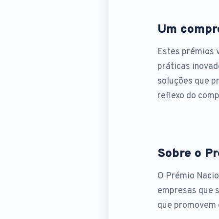
Um compro
Estes prémios 
práticas inovad
soluções que p
reflexo do comp
Sobre o P
O Prémio Nacion
empresas que s
que promovem o