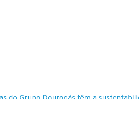
as do Grupo Dourogás têm a sustentabil
ndamental, pelo que evoluem continuam
arantir uma energia mais limpa e saudáve