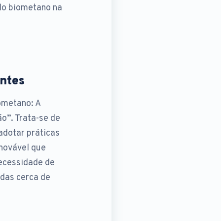
do biometano na
antes
ometano: A
o”. Trata-se de
adotar práticas
enovável que
necessidade de
adas cerca de