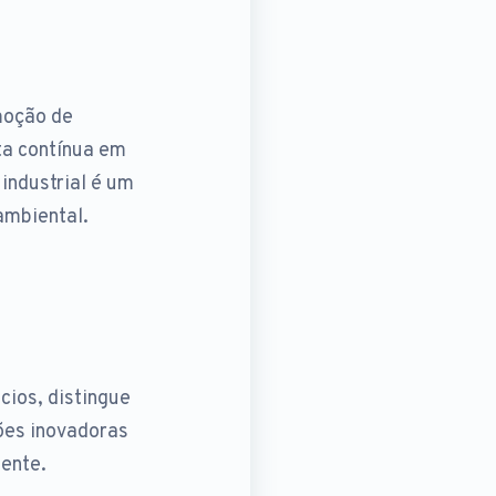
moção de
ta contínua em
industrial é um
ambiental.
cios, distingue
ões inovadoras
ente.