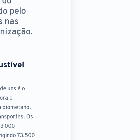
 do
do pelo
s nas
nização.
stível
de uns é o
ora e
m biometano,
ansportes. Os
23 000
ingindo 73.500