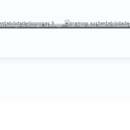
lity Manager na Dourogás, na entrega
João Filipe Jesus, Head of Corporate
idade Sustentável, na vertente de
na entrega do Prémio Descarbonizaç
s e médias organizações.
médias e pequenas organ