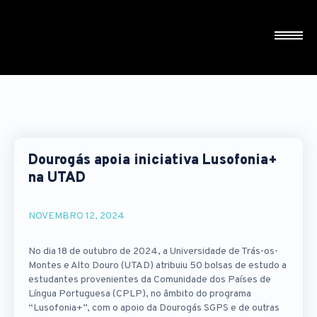
Dourogás apoia iniciativa Lusofonia+
na UTAD
NOVEMBRO 12, 2024
No dia 18 de outubro de 2024, a Universidade de Trás-os-
Montes e Alto Douro (UTAD) atribuiu 50 bolsas de estudo a
estudantes provenientes da Comunidade dos Países de
Língua Portuguesa (CPLP), no âmbito do programa
“Lusofonia+”, com o apoio da Dourogás SGPS e de outras