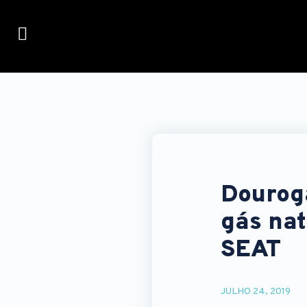
Dourog
gás nat
SEAT
JULHO 24, 2019