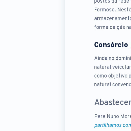
postos da rede
Formoso. Neste
armazenamento 
forma de gás na
Consórcio
Ainda no domíni
natural veicul
como objetivo p
natural convenc
Abastecer
Para Nuno More
partilhamos com