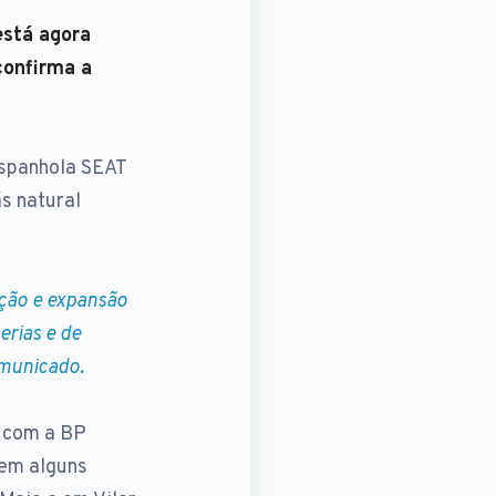
está agora
confirma a
espanhola SEAT
s natural
ação e expansão
erias e de
omunicado.
o com a BP
 em alguns