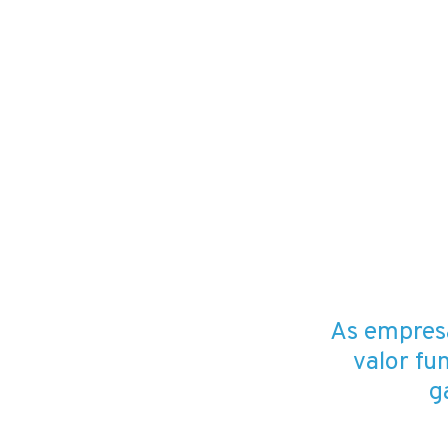
As empres
valor fu
g