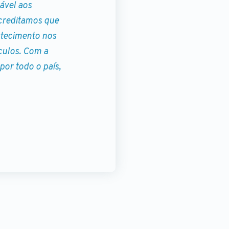
ável aos
Acreditamos que
stecimento nos
culos. Com a
or todo o país,