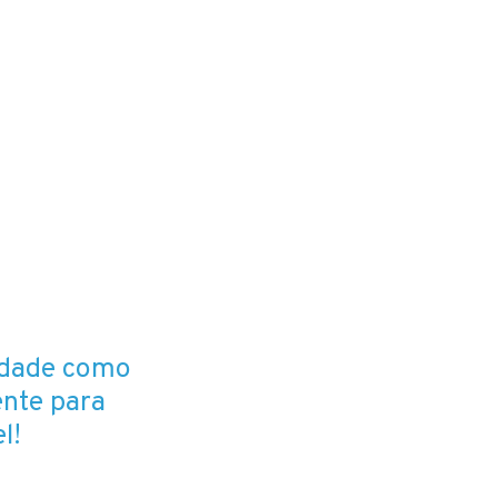
idade como
ente para
l!