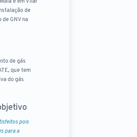
Maia e em Vilar
nstalação de
o de GNV na
ento de gás
ATE, que tem
iva do gás
bjetivo
isfeitos pois
s para a