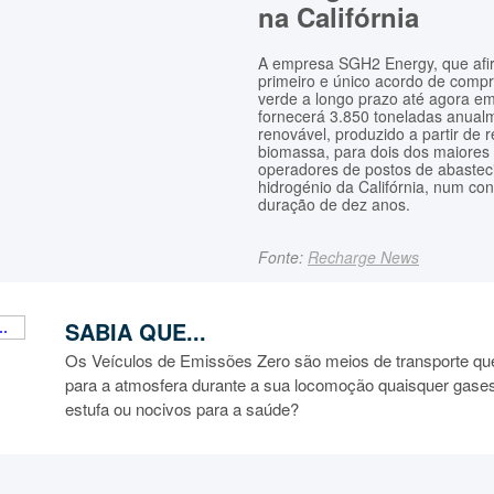
na Califórnia
A empresa SGH2 Energy, que afi
primeiro e único acordo de compr
verde a longo prazo até agora e
fornecerá 3.850 toneladas anual
renovável, produzido a partir de 
biomassa, para dois dos maiores 
operadores de postos de abastec
hidrogénio da Califórnia, num co
duração de dez anos.
Fonte:
Recharge News
SABIA QUE...
Os Veículos de Emissões Zero são meios de transporte q
para a atmosfera durante a sua locomoção quaisquer gases
estufa ou nocivos para a saúde?