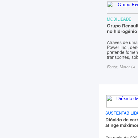
MOBILIDADE
Grupo Renault
no hidrogénio
Através de uma 
Power Inc., de
pretende fomen
transportes, so
Fonte:
Motor 24
SUSTENTABILID
Dióxido de car
atinge máximo
Em maio de 2021