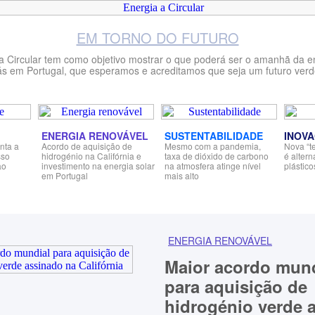
EM TORNO DO FUTURO
a Circular tem como objetivo mostrar o que poderá ser o amanhã da e
ás em Portugal, que esperamos e acreditamos que seja um futuro verd
ENERGIA RENOVÁVEL
SUSTENTABILIDADE
INOV
nta a
Acordo de aquisição de
Mesmo com a pandemia,
Nova “t
sso
hidrogénio na Califórnia e
taxa de dióxido de carbono
é altern
ão
investimento na energia solar
na atmosfera atinge nível
plástico
em Portugal
mais alto
ENERGIA RENOVÁVEL
Maior acordo mund
para aquisição de
hidrogénio verde 