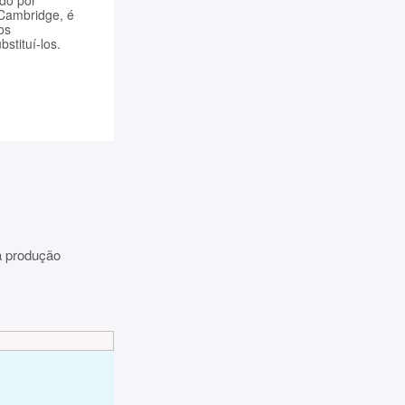
ido por
 Cambridge, é
os
stituí-los.
 a produção