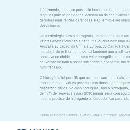
Infelizmente, no nosso país, este tema transformou-se 
disputas político-partidárias. Acusam-no de ser inviável e 
geradora mais rendas garantidas. Não tem que ser obrig
dessa forma.
Uma estratégia para o hidrogénio, centrando-o como um
vetores energéticos não é nenhuma loucura nem uma le
Austrália ao Japão, da China à Europa, do Canadá à Cali
mundo já viu (e finalmente por cá também) que a edílica 
apostava na eletricidade como vetor energético quase ex
conversão de toda a nossa sociedade e economia, iria re
num fracasso.
O hidrogénio irá permitir que os processos industriais, 
transportes rodoviários pesados, marítimos e aéreos po
descarbonizados. No caso português, sem o hidrogénio
de 47% de renováveis para 2030 jamais seria conseguida
mesmo precisar do hidrogénio e não pode ficar para trás 
Paulo Preto dos Santos -
Diretor-Geral Dourogás Renová