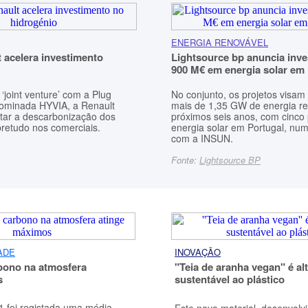
ENERGIA RENOVÁVEL
 acelera investimento
Lightsource bp anuncia inve
900 M€ em energia solar em
‘joint venture’ com a Plug
No conjunto, os projetos visam
nominada HYVIA, a Renault
mais de 1,35 GW de energia r
tar a descarbonização dos
próximos seis anos, com cinco 
bretudo nos comerciais.
energia solar em Portugal, num
com a INSUN.
Fonte:
Lightsource BP
ADE
INOVAÇÃO
bono na atmosfera
"Teia de aranha vegan" é al
s
sustentável ao plástico
 foi registada uma média