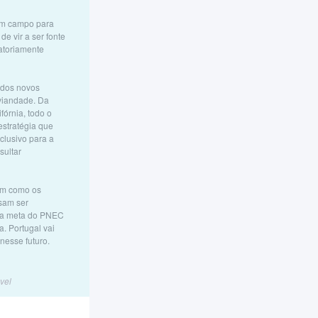
num campo para
de vir a ser fonte
atoriamente
 dos novos
viandade. Da
fórnia, todo o
estratégia que
clusivo para a
sultar
bem como os
ssam ser
, a meta do PNEC
. Portugal vai
nesse futuro.
vel