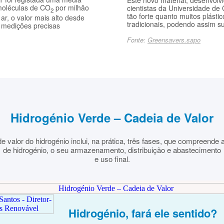
Este novo material, desenvolv
moléculas de CO
por milhão
cientistas da Universidade de
2
tão forte quanto muitos plástic
ar, o valor mais alto desde
tradicionais, podendo assim sub
m medições precisas
Fonte:
Greensavers.sapo
Hidrogénio Verde – Cadeia de Valor
e valor do hidrogénio inclui, na prática, três fases, que compreende
de hidrogénio, o seu armazenamento, distribuição e abastecimento
e uso final.
Hidrogénio, fará ele sentido?