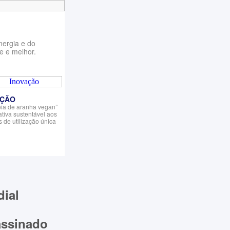
nergia e do
e e melhor.
AÇÃO
eia de aranha vegan”
ativa sustentável aos
s de utilização única
ial
assinado