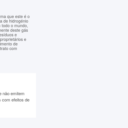
rma que este é o
a de hidrogénio
m todo o mundo,
mente deste gás
resíduos e
proprietários e
imento de
ntrato com
ue não emitem
 com efeitos de