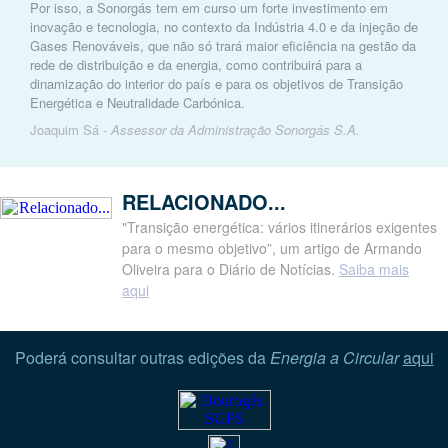
Por isso, a Sonorgás tem em curso um forte investimento em
inovação e tecnologia, no contexto da Indústria 4.0 e da injeção de
Gases Renováveis, que não só trará maior eficiência na gestão da
rede de distribuição e da energia, como contribuirá para a
dinamização do interior do país e para os objetivos de Transição
Energética e Neutralidade Carbónica.
Joaquim Sá -
Assessor da Administração Sonorgás S.A.
RELACIONADO...
"Transição energética: vários itinerários exigentes
para o mesmo objetivo”, um artigo de Armando
Oliveira para o Diário de Notícias.
Saiba mais
aqui
Poderá consultar outras edições da
Energia a Circular
aqui