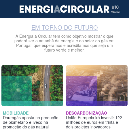
EM TORNO DO FUTURO
A Energia a Circular tem como objetivo mostrar o que
poderá ser o amanhã da energia e do setor do gás em
Portugal, que esperamos e acreditamos que seja um
futuro verde e melhor.
MOBILIDADE
DESCARBONIZAÇÃO
Dourogás aposta na produção
União Europeia irá investir 122
de biometano e Iveco na
milhões de euros em trinta e
promoção do gás natural
dois projetos inovadores