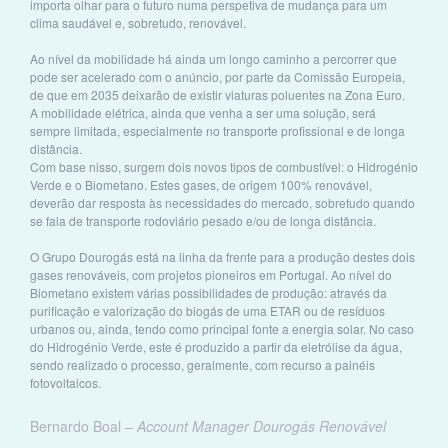
importa olhar para o futuro numa perspetiva de mudança para um
clima saudável e, sobretudo, renovável.
Ao nível da mobilidade há ainda um longo caminho a percorrer que
pode ser acelerado com o anúncio, por parte da Comissão Europeia,
de que em 2035 deixarão de existir viaturas poluentes na Zona Euro.
A mobilidade elétrica, ainda que venha a ser uma solução, será
sempre limitada, especialmente no transporte profissional e de longa
distância.
Com base nisso, surgem dois novos tipos de combustível: o Hidrogénio
Verde e o Biometano. Estes gases, de origem 100% renovável,
deverão dar resposta às necessidades do mercado, sobretudo quando
se fala de transporte rodoviário pesado e/ou de longa distância.
O Grupo Dourogás está na linha da frente para a produção destes dois
gases renováveis, com projetos pioneiros em Portugal. Ao nível do
Biometano existem várias possibilidades de produção: através da
purificação e valorização do biogás de uma ETAR ou de resíduos
urbanos ou, ainda, tendo como principal fonte a energia solar. No caso
do Hidrogénio Verde, este é produzido a partir da eletrólise da água,
sendo realizado o processo, geralmente, com recurso a painéis
fotovoltaicos.
Bernardo Boal –
Account Manager Dourogás Renovável