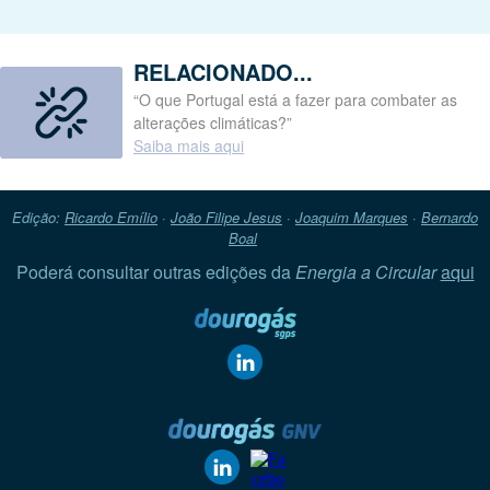
RELACIONADO...
“O que Portugal está a fazer para combater as
alterações climáticas?”
Saiba mais aqui
Edição:
Ricardo Emílio
·
João Filipe Jesus
·
Joaquim Marques
·
Bernardo
Boal
Poderá consultar outras edições da
Energia a Circular
aqui