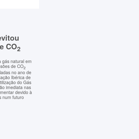
vitou
de CO
2
a gás natural em
issões de CO
2
ladas no ano de
ação Ibérica de
tilização do Gás
ção imediata nas
mentar devido à
s num futuro