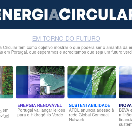
EM TORNO DO FUTURO
a Circular tem como objetivo mostrar o que poderá ser o amanhã da e
ás em Portugal, que esperamos e acreditamos que seja um futuro verd
ENERGIA RENOVÁVEL
SUSTENTABILIDADE
INOV
em
Portugal vai lançar leilões
APDL anuncia adesão à
BBVA e
2
para o Hidrogénio Verde
rede Global Compact
milhõe
e-fuel
Network
financ
susten