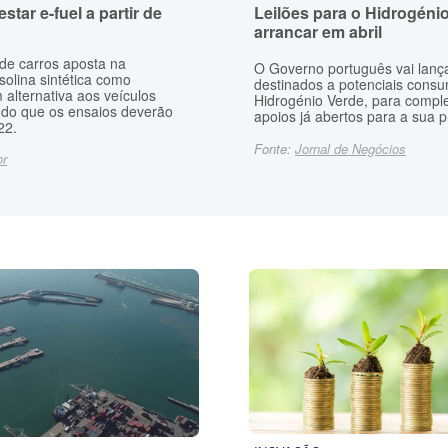
star e-fuel a partir de
Leilões para o Hidrogéni
arrancar em abril
de carros aposta na
O Governo português vai lança
olina sintética como
destinados a potenciais cons
 alternativa aos veículos
Hidrogénio Verde, para compl
rindo que os ensaios deverão
apoios já abertos para a sua 
22.
Fonte:
Jornal de Negócios
or