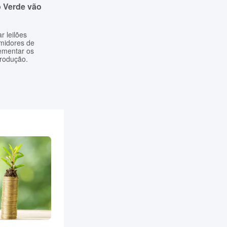
o Verde vão
r leilões
umidores de
ementar os
produção.