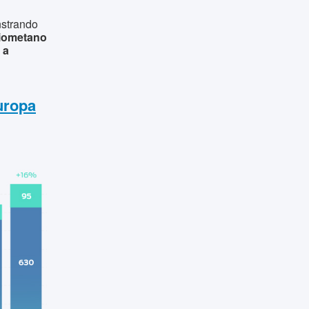
nstrando
biometano
 a
uropa