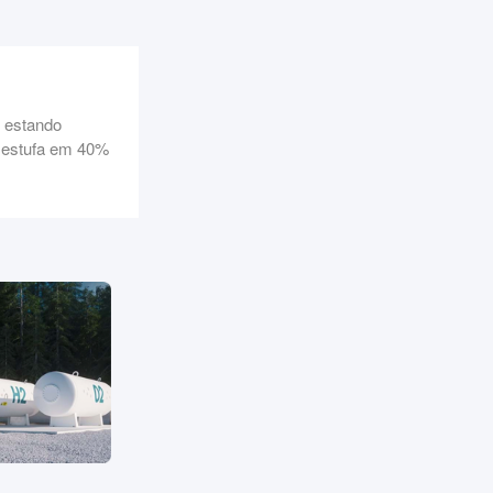
, estando
e estufa em 40%