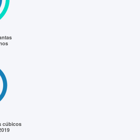
antas
anos
s cúbicos
2019