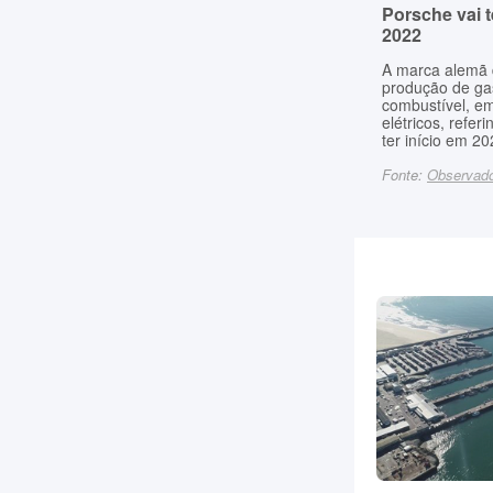
Porsche vai te
2022
A marca alemã 
produção de gas
combustível, em
elétricos, refe
ter início em 20
Fonte:
Observad