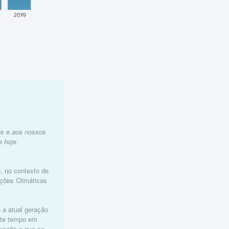
hos e aos nossos
e hoje
, no contexto de
ações Climáticas
 a atual geração
este tempo em
nceito a que se