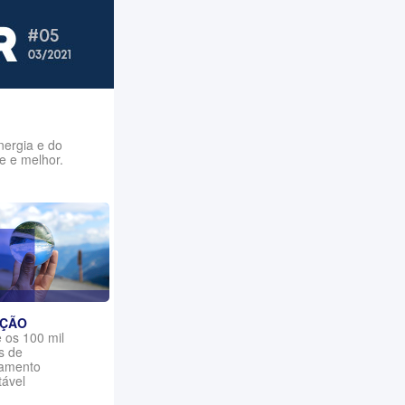
nergia e do
e e melhor.
AÇÃO
 os 100 mil
s de
iamento
tável