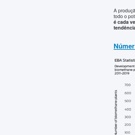
A produçã
todo o po
é cada ve
tendênci
Número